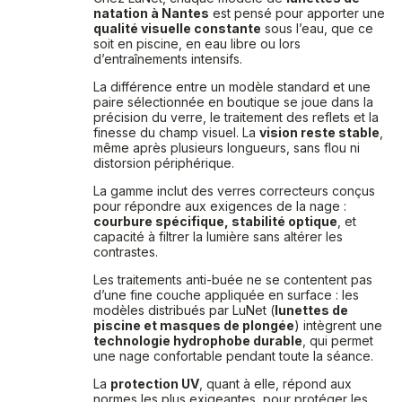
natation à Nantes
est pensé pour apporter une
qualité visuelle constante
sous l’eau, que ce
soit en piscine, en eau libre ou lors
d’entraînements intensifs.
La différence entre un modèle standard et une
paire sélectionnée en boutique se joue dans la
précision du verre, le traitement des reflets et la
finesse du champ visuel. La
vision reste stable
,
même après plusieurs longueurs, sans flou ni
distorsion périphérique.
La gamme inclut des verres correcteurs conçus
pour répondre aux exigences de la nage :
courbure spécifique, stabilité optique
, et
capacité à filtrer la lumière sans altérer les
contrastes.
Les traitements anti-buée ne se contentent pas
d’une fine couche appliquée en surface : les
modèles distribués par LuNet (
lunettes de
piscine et masques de plongée
) intègrent une
technologie hydrophobe durable
, qui permet
une nage confortable pendant toute la séance.
La
protection UV
, quant à elle, répond aux
normes les plus exigeantes, pour protéger les