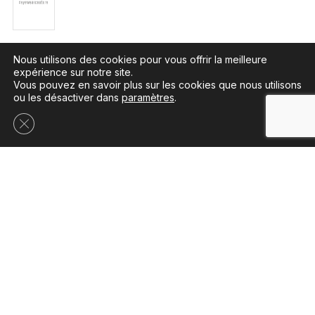
Nous utilisons des cookies pour vous offrir la meilleure
expérience sur notre site.
Vous pouvez en savoir plus sur les cookies que nous utilisons
ou les désactiver dans
paramètres
.
Toutes nos marques
Fermer la bannière des cookies GDPR