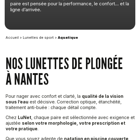
paire est pensée pour la performance, le confort… et la
ligne d’arrivée.
Accueil
>
Lunettes de sport
>
Aquatique
NOS LUNETTES DE PLONGÉE
À NANTES
Pour nager avec confort et clarté, la
qualité de la vision
sous l’eau
est décisive. Correction optique, étanchéité,
traitement anti-buée : chaque détail compte.
Chez
LuNet
, chaque paire est sélectionnée avec exigence et
ajustée
selon votre morphologie, votre prescription et
votre pratique
.
Que vous soyez adepte de
natation en piscine couverte