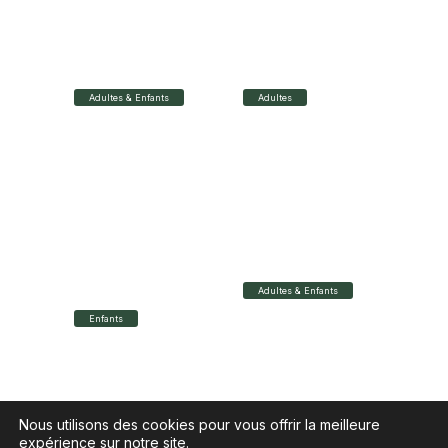
Lentilles de contact
Lindberg
LUNET NANTES
LUNET NANTES
BOILEAU
SCRIBE
Adultes & Enfants
Adultes
14 rue Boileau -
7 rue Scribe - 44000
44000 Nantes
Nantes
02 40 48 64 01
02 40 69 32 57
Plus d'infos
Plus d'infos
LES P’TITES LUNET
LUNET CARQUEFOU
NANTES SCRIBE
Adultes & Enfants
Enfants
27 rue du 9 août -
44470 Carquefou
9 rue Scribe - 44000
02 28 34 23 13
Nantes
02 28 02 56 26
Plus d'infos
Plus d'infos
Nous utilisons des cookies pour vous offrir la meilleure
expérience sur notre site.