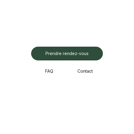
Prendre rendez-vous
FAQ
Contact
Gammes
Marques
Services
Lunettes de vue
Gigi Studios
Examen de la vue
Lunettes de soleil
Tête à lunettes
Montage & réparation
Lunettes de sport
Folc
Conseils