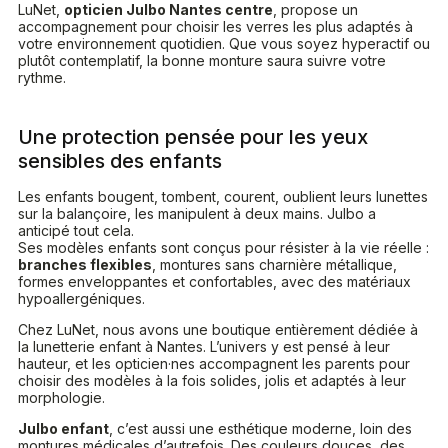
LuNet,
opticien Julbo Nantes centre
, propose un
accompagnement pour choisir les verres les plus adaptés à
votre environnement quotidien. Que vous soyez hyperactif ou
plutôt contemplatif, la bonne monture saura suivre votre
rythme.
Une protection pensée pour les yeux
sensibles des enfants
Les enfants bougent, tombent, courent, oublient leurs lunettes
sur la balançoire, les manipulent à deux mains. Julbo a
anticipé tout cela.
Ses modèles enfants sont conçus pour résister à la vie réelle :
branches flexibles
, montures sans charnière métallique,
formes enveloppantes et confortables, avec des matériaux
hypoallergéniques.
Chez LuNet, nous avons une boutique entièrement dédiée à
la lunetterie enfant à Nantes. L’univers y est pensé à leur
hauteur, et les opticien·nes accompagnent les parents pour
choisir des modèles à la fois solides, jolis et adaptés à leur
morphologie.
Julbo enfant
, c’est aussi une esthétique moderne, loin des
montures médicales d’autrefois. Des couleurs douces, des