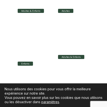
BOILEAU
SCRIBE
Adultes & Enfants
Adultes
14 rue Boileau -
7 rue Scribe - 44000
44000 Nantes
Nantes
02 40 48 64 01
02 40 69 32 57
Plus d'infos
Plus d'infos
LES P’TITES LUNET
LUNET CARQUEFOU
NANTES SCRIBE
Adultes & Enfants
Enfants
27 rue du 9 août -
44470 Carquefou
9 rue Scribe - 44000
02 28 34 23 13
Nantes
02 28 02 56 26
Plus d'infos
Plus d'infos
Nous utilisons des cookies pour vous offrir la meilleure
expérience sur notre site.
Vous pouvez en savoir plus sur les cookies que nous utilisons
ou les désactiver dans
paramètres
.