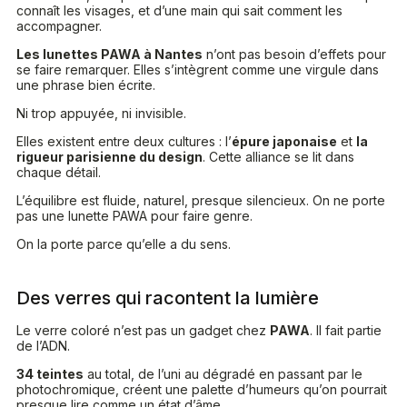
connaît les visages, et d’une main qui sait comment les
accompagner.
Les lunettes PAWA à Nantes
n’ont pas besoin d’effets pour
se faire remarquer. Elles s’intègrent comme une virgule dans
une phrase bien écrite.
Ni trop appuyée, ni invisible.
Elles existent entre deux cultures : l’
épure japonaise
et
la
rigueur parisienne du design
. Cette alliance se lit dans
chaque détail.
L’équilibre est fluide, naturel, presque silencieux. On ne porte
pas une lunette PAWA pour faire genre.
On la porte parce qu’elle a du sens.
Des verres qui racontent la lumière
Le verre coloré n’est pas un gadget chez
PAWA
. Il fait partie
de l’ADN.
34 teintes
au total, de l’uni au dégradé en passant par le
photochromique, créent une palette d’humeurs qu’on pourrait
presque lire comme un état d’âme.