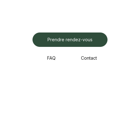
Prendre rendez-vous
FAQ
Contact
Gammes
Marques
Services
Lunettes de vue
Ray-ban
Examen de la vue
Lunettes de soleil
Ancet _ Fayolle
Montage & réparation
Lunettes de sport
Cazal
Conseils
Lentilles de contact
Gigi Studios
LUNET NANTES
LUNET NANTES