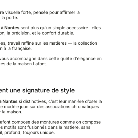
e visuelle forte, pensée pour affirmer la
 la porte.
t à Nantes
sont plus qu’un simple accessoire : elles
n, la précision, et le confort durable.
ées, travail raffiné sur les matières — la collection
n à la française.
 vous accompagne dans cette quête d’élégance en
ces de la maison Lafont.
ent une signature de style
 à Nantes
si distinctives, c’est leur manière d’oser la
ue modèle joue sur des associations chromatiques
r la maison.
 Lafont compose des montures comme on compose
s motifs sont fusionnés dans la matière, sans
il, profond, toujours unique.