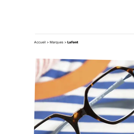
Accueil
>
Marques
>
Lafont