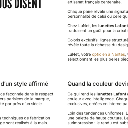
OUS DISENT
artisanat français centenaire.
Chaque paire révèle une signatur
personnalité de celui ou celle qui
Chez LuNet, les
lunettes Lafon
traduisent un goût pour la créatio
Coloris exclusifs, lignes structur
révèle toute la richesse du desig
LuNet, votre
opticien à Nantes
,
sélectionnant les plus belles piè
 d’un style affirmé
Quand la couleur devi
ce façonnée dans le respect
Ce qui rend les
lunettes Lafont
iers parisiens de la marque,
couleur avec intelligence. Chaq
é par près d’un siècle
exclusives, créées en interne pa
Loin des tendances uniformes,
s techniques de fabrication
une palette de haute couture. Le
ge sont réalisés à la main.
surimpression : le rendu est subt